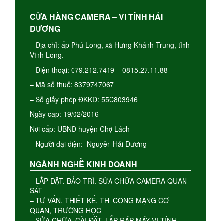
CỬA HÀNG CAMERA – VI TÍNH HẢI
DƯƠNG
– Địa chỉ: ấp Phú Long, xã Hưng Khánh Trung, tỉnh
Vĩnh Long.
– Điện thoại: 079.212.7419 – 0815.27.11.88
– Mã số thuế: 8379747067
– Số giấy phép ĐKKD: 55C803946
Ngày cấp: 19/02/2016
Nơi cấp: UBND huyện Chợ Lách
– Người đại diện: Nguyễn Hải Dương
NGÀNH NGHỀ KINH DOANH
– LẮP ĐẶT, BẢO TRÌ, SỬA CHỮA CAMERA QUAN
SÁT
– TƯ VẤN, THIẾT KẾ, THI CÔNG MẠNG CƠ
QUAN, TRƯỜNG HỌC
– SỬA CHỮA, CÀI ĐẶT, LẮP RÁP MÁY VI TÍNH