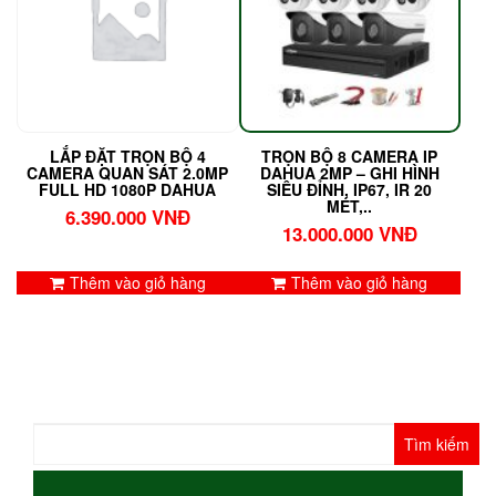
LẮP ĐẶT TRỌN BỘ 4
TRỌN BỘ 8 CAMERA IP
CAMERA QUAN SÁT 2.0MP
DAHUA 2MP – GHI HÌNH
FULL HD 1080P DAHUA
SIÊU ĐỈNH, IP67, IR 20
MÉT,..
6.390.000
VNĐ
13.000.000
VNĐ
Thêm vào giỏ hàng
Thêm vào giỏ hàng
Tìm
kiếm
cho: