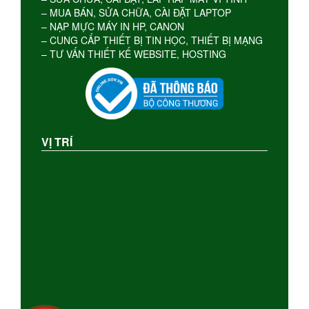
– MUA BÁN, SỬA CHỮA, CÀI ĐẶT LAPTOP
– NẠP MỰC MÁY IN HP, CANON
– CUNG CẤP THIẾT BỊ TIN HỌC, THIẾT BỊ MẠNG
– TƯ VẤN THIẾT KẾ WEBSITE, HOSTING
VỊ TRÍ