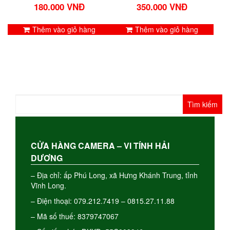
180.000
VNĐ
350.000
VNĐ
Thêm vào giỏ hàng
Thêm vào giỏ hàng
Tìm
kiếm
cho:
CỬA HÀNG CAMERA – VI TÍNH HẢI
DƯƠNG
– Địa chỉ: ấp Phú Long, xã Hưng Khánh Trung, tỉnh
Vĩnh Long.
– Điện thoại: 079.212.7419 – 0815.27.11.88
– Mã số thuế: 8379747067