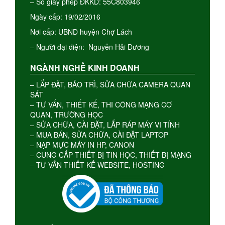
– Số giấy phép ĐKKD: 55C803946
Ngày cấp: 19/02/2016
Nơi cấp: UBND huyện Chợ Lách
– Người đại diện: Nguyễn Hải Dương
NGÀNH NGHỀ KINH DOANH
– LẮP ĐẶT, BẢO TRÌ, SỬA CHỮA CAMERA QUAN
SÁT
– TƯ VẤN, THIẾT KẾ, THI CÔNG MẠNG CƠ
QUAN, TRƯỜNG HỌC
– SỬA CHỮA, CÀI ĐẶT, LẮP RÁP MÁY VI TÍNH
– MUA BÁN, SỬA CHỮA, CÀI ĐẶT LAPTOP
– NẠP MỰC MÁY IN HP, CANON
– CUNG CẤP THIẾT BỊ TIN HỌC, THIẾT BỊ MẠNG
– TƯ VẤN THIẾT KẾ WEBSITE, HOSTING