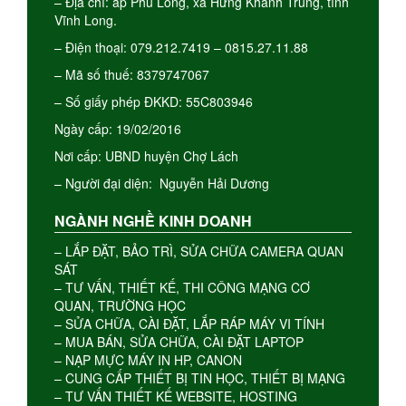
– Địa chỉ: ấp Phú Long, xã Hưng Khánh Trung, tỉnh
Vĩnh Long.
– Điện thoại: 079.212.7419 – 0815.27.11.88
– Mã số thuế: 8379747067
– Số giấy phép ĐKKD: 55C803946
Ngày cấp: 19/02/2016
Nơi cấp: UBND huyện Chợ Lách
– Người đại diện: Nguyễn Hải Dương
NGÀNH NGHỀ KINH DOANH
– LẮP ĐẶT, BẢO TRÌ, SỬA CHỮA CAMERA QUAN
SÁT
– TƯ VẤN, THIẾT KẾ, THI CÔNG MẠNG CƠ
QUAN, TRƯỜNG HỌC
– SỬA CHỮA, CÀI ĐẶT, LẮP RÁP MÁY VI TÍNH
– MUA BÁN, SỬA CHỮA, CÀI ĐẶT LAPTOP
– NẠP MỰC MÁY IN HP, CANON
– CUNG CẤP THIẾT BỊ TIN HỌC, THIẾT BỊ MẠNG
– TƯ VẤN THIẾT KẾ WEBSITE, HOSTING