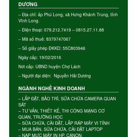
DƯƠNG
– Địa chỉ: ấp Phú Long, xã Hưng Khánh Trung, tỉnh
Vĩnh Long.
– Điện thoại: 079.212.7419 – 0815.27.11.88
– Mã số thuế: 8379747067
– Số giấy phép ĐKKD: 55C803946
Ngày cấp: 19/02/2016
Nơi cấp: UBND huyện Chợ Lách
– Người đại diện: Nguyễn Hải Dương
NGÀNH NGHỀ KINH DOANH
– LẮP ĐẶT, BẢO TRÌ, SỬA CHỮA CAMERA QUAN
SÁT
– TƯ VẤN, THIẾT KẾ, THI CÔNG MẠNG CƠ
QUAN, TRƯỜNG HỌC
– SỬA CHỮA, CÀI ĐẶT, LẮP RÁP MÁY VI TÍNH
– MUA BÁN, SỬA CHỮA, CÀI ĐẶT LAPTOP
– NẠP MỰC MÁY IN HP, CANON