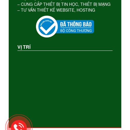
– CUNG CẤP THIẾT BỊ TIN HỌC, THIẾT BỊ MẠNG
– TƯ VẤN THIẾT KẾ WEBSITE, HOSTING
VỊ TRÍ