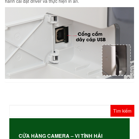
hành cài đặt driver và thực hiện in ấn.
Tìm
kiếm
cho:
CỬA HÀNG CAMERA – VI TÍNH HẢI