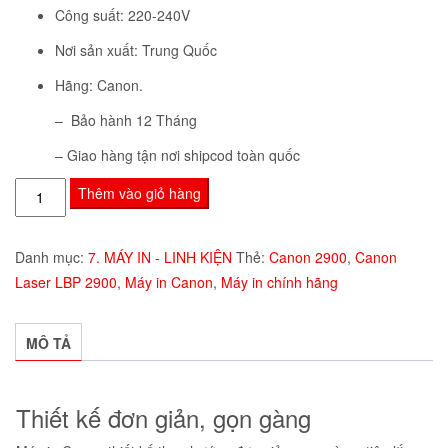
Công suất: 220-240V
Nơi sản xuất: Trung Quốc
Hãng: Canon.
– Bảo hành 12 Tháng
– Giao hàng tận nơi shipcod toàn quốc
Máy
Thêm vào giỏ hàng
In
Laser
Danh mục:
7. MÁY IN - LINH KIỆN
Thẻ:
Canon 2900
,
Canon
Trắng
Laser LBP 2900
,
Máy in Canon
,
Máy in chính hãng
Đen
Canon
LBP2900
MÔ TẢ
số
lượng
Thiết kế đơn giản, gọn gàng