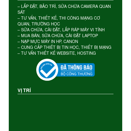
– LẮP ĐẶT, BẢO TRÌ, SỬA CHỮA CAMERA QUAN
SÁT
– TƯ VẤN, THIẾT KẾ, THI CÔNG MẠNG CƠ
QUAN, TRƯỜNG HỌC
– SỬA CHỮA, CÀI ĐẶT, LẮP RÁP MÁY VI TÍNH
– MUA BÁN, SỬA CHỮA, CÀI ĐẶT LAPTOP
– NẠP MỰC MÁY IN HP, CANON
– CUNG CẤP THIẾT BỊ TIN HỌC, THIẾT BỊ MẠNG
– TƯ VẤN THIẾT KẾ WEBSITE, HOSTING
VỊ TRÍ