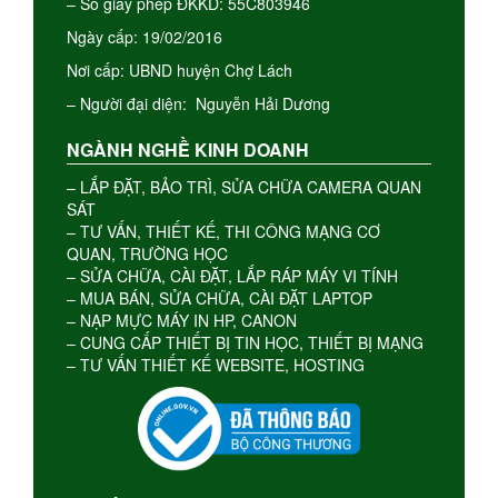
– Số giấy phép ĐKKD: 55C803946
Ngày cấp: 19/02/2016
Nơi cấp: UBND huyện Chợ Lách
– Người đại diện: Nguyễn Hải Dương
NGÀNH NGHỀ KINH DOANH
– LẮP ĐẶT, BẢO TRÌ, SỬA CHỮA CAMERA QUAN
SÁT
– TƯ VẤN, THIẾT KẾ, THI CÔNG MẠNG CƠ
QUAN, TRƯỜNG HỌC
– SỬA CHỮA, CÀI ĐẶT, LẮP RÁP MÁY VI TÍNH
– MUA BÁN, SỬA CHỮA, CÀI ĐẶT LAPTOP
– NẠP MỰC MÁY IN HP, CANON
– CUNG CẤP THIẾT BỊ TIN HỌC, THIẾT BỊ MẠNG
– TƯ VẤN THIẾT KẾ WEBSITE, HOSTING