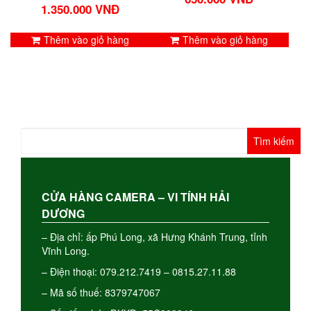
1.350.000
VNĐ
Thêm vào giỏ hàng
Thêm vào giỏ hàng
Tìm
kiếm
cho:
CỬA HÀNG CAMERA – VI TÍNH HẢI
DƯƠNG
– Địa chỉ: ấp Phú Long, xã Hưng Khánh Trung, tỉnh
Vĩnh Long.
– Điện thoại: 079.212.7419 – 0815.27.11.88
– Mã số thuế: 8379747067