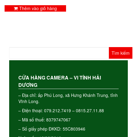
Thêm vào giỏ hàng
Tìm
kiếm
cho:
CỬA HÀNG CAMERA – VI TÍNH HẢI
DƯƠNG
– Địa chỉ: ấp Phú Long, xã Hưng Khánh Trung, tỉnh
Vĩnh Long.
– Điện thoại: 079.212.7419 – 0815.27.11.88
– Mã số thuế: 8379747067
– Số giấy phép ĐKKD: 55C803946