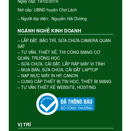
Ngày cấp: 19/02/2016
Nơi cấp: UBND huyện Chợ Lách
– Người đại diện: Nguyễn Hải Dương
NGÀNH NGHỀ KINH DOANH
– LẮP ĐẶT, BẢO TRÌ, SỬA CHỮA CAMERA QUAN
SÁT
– TƯ VẤN, THIẾT KẾ, THI CÔNG MẠNG CƠ
QUAN, TRƯỜNG HỌC
– SỬA CHỮA, CÀI ĐẶT, LẮP RÁP MÁY VI TÍNH
– MUA BÁN, SỬA CHỮA, CÀI ĐẶT LAPTOP
– NẠP MỰC MÁY IN HP, CANON
– CUNG CẤP THIẾT BỊ TIN HỌC, THIẾT BỊ MẠNG
– TƯ VẤN THIẾT KẾ WEBSITE, HOSTING
VỊ TRÍ