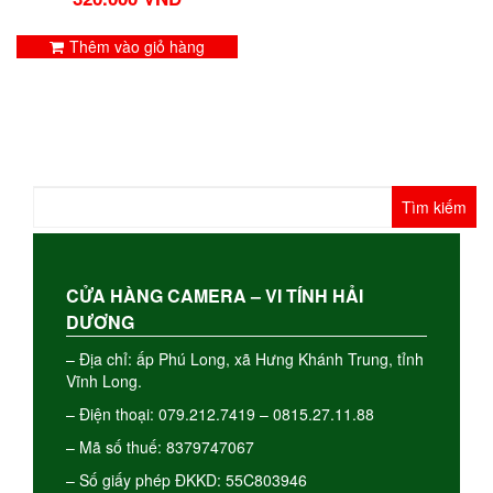
Thêm vào giỏ hàng
Tìm
kiếm
cho:
CỬA HÀNG CAMERA – VI TÍNH HẢI
DƯƠNG
– Địa chỉ: ấp Phú Long, xã Hưng Khánh Trung, tỉnh
Vĩnh Long.
– Điện thoại: 079.212.7419 – 0815.27.11.88
– Mã số thuế: 8379747067
– Số giấy phép ĐKKD: 55C803946