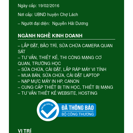
Ngày cấp: 19/02/2016
Nơi cấp: UBND huyện Chợ Lách
– Người đại diện: Nguyễn Hải Dương
NGÀNH NGHỀ KINH DOANH
– LẮP ĐẶT, BẢO TRÌ, SỬA CHỮA CAMERA QUAN
SÁT
– TƯ VẤN, THIẾT KẾ, THI CÔNG MẠNG CƠ
QUAN, TRƯỜNG HỌC
– SỬA CHỮA, CÀI ĐẶT, LẮP RÁP MÁY VI TÍNH
– MUA BÁN, SỬA CHỮA, CÀI ĐẶT LAPTOP
– NẠP MỰC MÁY IN HP, CANON
– CUNG CẤP THIẾT BỊ TIN HỌC, THIẾT BỊ MẠNG
– TƯ VẤN THIẾT KẾ WEBSITE, HOSTING
VỊ TRÍ