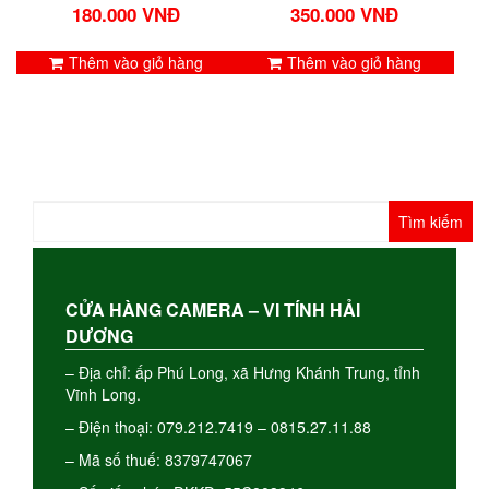
180.000
VNĐ
350.000
VNĐ
Thêm vào giỏ hàng
Thêm vào giỏ hàng
Tìm
kiếm
cho:
CỬA HÀNG CAMERA – VI TÍNH HẢI
DƯƠNG
– Địa chỉ: ấp Phú Long, xã Hưng Khánh Trung, tỉnh
Vĩnh Long.
– Điện thoại: 079.212.7419 – 0815.27.11.88
– Mã số thuế: 8379747067