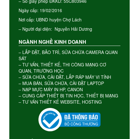
– Số giấy phép ĐKKD: 55C803946
Ngày cấp: 19/02/2016
Nơi cấp: UBND huyện Chợ Lách
– Người đại diện: Nguyễn Hải Dương
NGÀNH NGHỀ KINH DOANH
– LẮP ĐẶT, BẢO TRÌ, SỬA CHỮA CAMERA QUAN
SÁT
– TƯ VẤN, THIẾT KẾ, THI CÔNG MẠNG CƠ
QUAN, TRƯỜNG HỌC
– SỬA CHỮA, CÀI ĐẶT, LẮP RÁP MÁY VI TÍNH
– MUA BÁN, SỬA CHỮA, CÀI ĐẶT LAPTOP
– NẠP MỰC MÁY IN HP, CANON
– CUNG CẤP THIẾT BỊ TIN HỌC, THIẾT BỊ MẠNG
– TƯ VẤN THIẾT KẾ WEBSITE, HOSTING