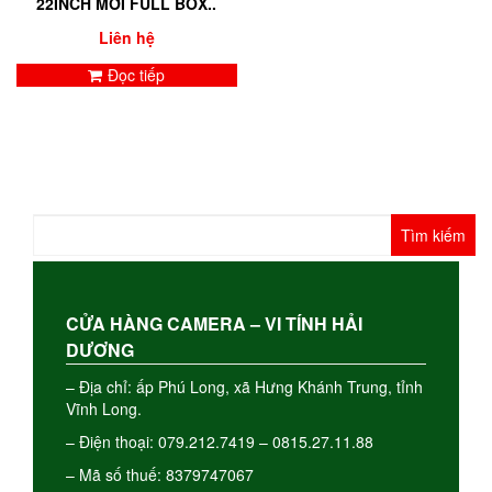
22INCH MỚI FULL BOX..
Liên hệ
Đọc tiếp
Tìm
kiếm
cho:
CỬA HÀNG CAMERA – VI TÍNH HẢI
DƯƠNG
– Địa chỉ: ấp Phú Long, xã Hưng Khánh Trung, tỉnh
Vĩnh Long.
– Điện thoại: 079.212.7419 – 0815.27.11.88
– Mã số thuế: 8379747067