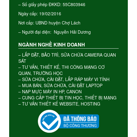
– Số giấy phép ĐKKD: 55C803946
Ngày cấp: 19/02/2016
Nơi cấp: UBND huyện Chợ Lách
– Người đại diện: Nguyễn Hải Dương
NGÀNH NGHỀ KINH DOANH
– LẮP ĐẶT, BẢO TRÌ, SỬA CHỮA CAMERA QUAN
SÁT
– TƯ VẤN, THIẾT KẾ, THI CÔNG MẠNG CƠ
QUAN, TRƯỜNG HỌC
– SỬA CHỮA, CÀI ĐẶT, LẮP RÁP MÁY VI TÍNH
– MUA BÁN, SỬA CHỮA, CÀI ĐẶT LAPTOP
– NẠP MỰC MÁY IN HP, CANON
– CUNG CẤP THIẾT BỊ TIN HỌC, THIẾT BỊ MẠNG
– TƯ VẤN THIẾT KẾ WEBSITE, HOSTING