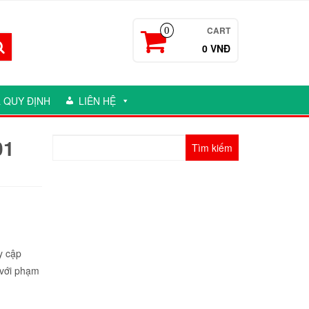
CART
0
0 VNĐ
 QUY ĐỊNH
LIÊN HỆ
01
Tìm
kiếm
cho:
y cập
 với phạm