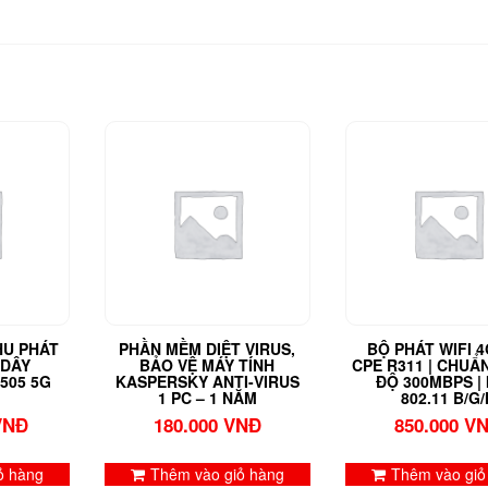
HU PHÁT
PHẦN MỀM DIỆT VIRUS,
BỘ PHÁT WIFI 4
 DÂY
BẢO VỆ MÁY TÍNH
CPE R311 | CHUẨ
505 5G
KASPERSKY ANTI-VIRUS
ĐỘ 300MBPS | 
1 PC – 1 NĂM
802.11 B/G/
VNĐ
180.000
VNĐ
850.000
V
ỏ hàng
Thêm vào giỏ hàng
Thêm vào giỏ