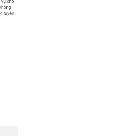
c vụ cho
 không
c tuyến.