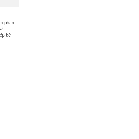
 và phạm
và
hép bê