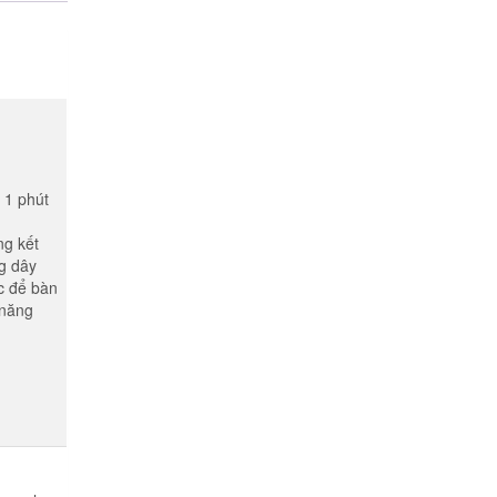
 1 phút
ng kết
g dây
c để bàn
 năng