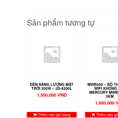
Sản phẩm tương tự
ĐÈN NĂNG LƯỢNG MẶT
MWB505 – BỘ T
TRỜI 200W – JD-8200L
WIFI KHÔNG
MERCURY MWB
1.500.000
VNĐ
5KM
1.600.000
Thêm vào giỏ hàng
Thêm vào gi