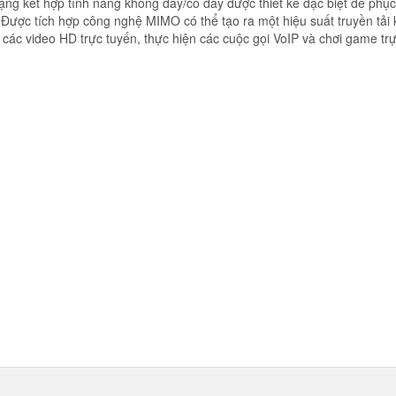
ạng kết hợp tính năng không dây/có dây được thiết kế đặc biệt để phụ
ược tích hợp công nghệ MIMO có thể tạo ra một hiệu suất truyền tải
m các video HD trực tuyến, thực hiện các cuộc gọi VoIP và chơi game trự