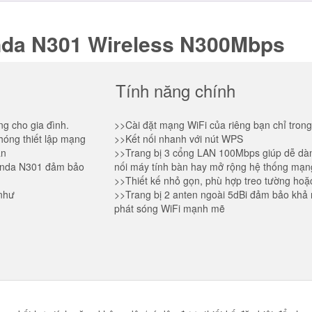
số
lượng
enda N301 Wireless N300Mbps
Tính năng chính
ng cho gia đình.
>>
Cài đặt mạng WiFi của riêng bạn chỉ trong
chóng thiết lập mạng
>>
Kết nối nhanh với nút WPS
ản
>>
Trang bị 3 cổng LAN 100Mbps giúp dễ dà
enda N301 đảm bảo
nối máy tính bàn hay mở rộng hệ thống mạn
>>
Thiết kế nhỏ gọn, phù hợp treo tường hoặ
 như
>>
Trang bị 2 anten ngoài 5dBi đảm bảo khả
phát sóng WiFi mạnh mẽ