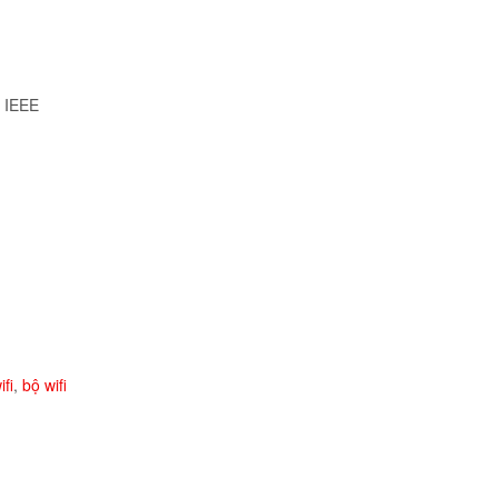
, IEEE
fi
,
bộ wifi