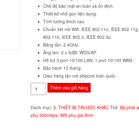
Chế độ bảo mật an toàn và ổn định.
Thiết kế nhỏ gọn tiện dụng.
Tính tương thích cao.
Chuẩn kết nối Wifi: IEEE 802.11n, IEEE 802.11g
802.11b; IEEE 802.3, IEEE 802.3u.
Băng tần: 2.4GHz.
Ăng-ten: 2 x 5dBi; WDS/AP.
Hỗ trợ 3 port 10/100 LAN, 1 port 10/100 WAN.
Bảo hành 12 tháng
Giao hàng tận nơi shipcod toàn quốc
Bộ
Thêm vào giỏ hàng
phát
wifi
Danh mục:
5. THIẾT BỊ TIN HỌC KHÁC
Thẻ:
Bộ phát wi
Tenda
phụ 300mbps
,
Wifi phụ gia đình
N301
Wireless
N300Mbps