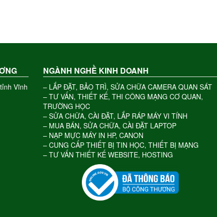
ƯƠNG
NGÀNH NGHỀ KINH DOANH
tỉnh Vĩnh
– LẮP ĐẶT, BẢO TRÌ, SỬA CHỮA CAMERA QUAN SÁT
– TƯ VẤN, THIẾT KẾ, THI CÔNG MẠNG CƠ QUAN,
TRƯỜNG HỌC
– SỬA CHỮA, CÀI ĐẶT, LẮP RÁP MÁY VI TÍNH
– MUA BÁN, SỬA CHỮA, CÀI ĐẶT LAPTOP
– NẠP MỰC MÁY IN HP, CANON
– CUNG CẤP THIẾT BỊ TIN HỌC, THIẾT BỊ MẠNG
– TƯ VẤN THIẾT KẾ WEBSITE, HOSTING