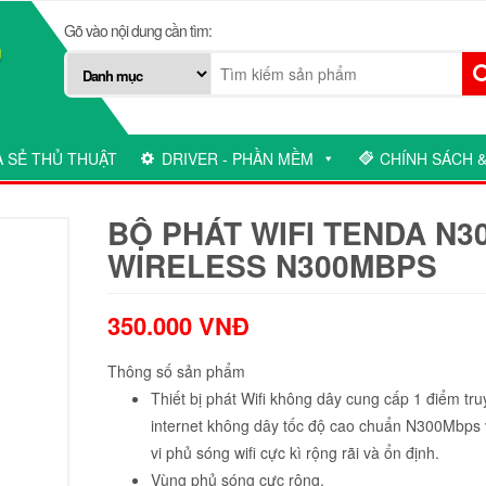
Gõ vào nội dung cần tìm:
A SẺ THỦ THUẬT
DRIVER - PHẦN MỀM
CHÍNH SÁCH &
BỘ PHÁT WIFI TENDA N3
WIRELESS N300MBPS
350.000
VNĐ
Thông số sản phẩm
Thiết bị phát Wifi không dây cung cấp 1 điểm tru
internet không dây tốc độ cao chuẩn N300Mbps
vi phủ sóng wifi cực kì rộng rãi và ổn định.
Vùng phủ sóng cực rộng.