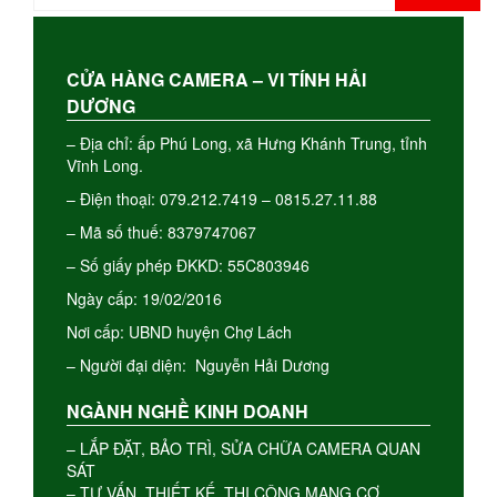
kiếm
cho:
CỬA HÀNG CAMERA – VI TÍNH HẢI
DƯƠNG
– Địa chỉ: ấp Phú Long, xã Hưng Khánh Trung, tỉnh
Vĩnh Long.
– Điện thoại: 079.212.7419 – 0815.27.11.88
– Mã số thuế: 8379747067
– Số giấy phép ĐKKD: 55C803946
Ngày cấp: 19/02/2016
Nơi cấp: UBND huyện Chợ Lách
– Người đại diện: Nguyễn Hải Dương
NGÀNH NGHỀ KINH DOANH
– LẮP ĐẶT, BẢO TRÌ, SỬA CHỮA CAMERA QUAN
SÁT
– TƯ VẤN, THIẾT KẾ, THI CÔNG MẠNG CƠ