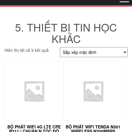
5. THIẾT BỊ TIN HỌC
KHÁC
Hiển thị tất cả 9 kết quả
BỘ PHÁT WIFI 4G LTE CPE
BỘ PHÁT WIFI TENDA N301
R311 | CHUẨN N TỐC ĐỘ
WIRELESS N300MBPS