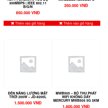
300MBPS | IEEE 802.11
350.000
VNĐ
B/G/N
850.000
VNĐ
Thêm vào giỏ hàng
Thêm vào giỏ hàng
ĐÈN NĂNG LƯỢNG MẶT
MWB505 – BỘ THU PHÁT
TRỜI 200W – JD-8200L
WIFI KHÔNG DÂY
MERCURY MWB505 5G 5KM
1.500.000
VNĐ
1.600.000
VNĐ