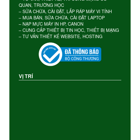
QUAN, TRƯỜNG HỌC
– SỬA CHỮA, CÀI ĐẶT, LẮP RÁP MÁY VI TÍNH
– MUA BÁN, SỬA CHỮA, CÀI ĐẶT LAPTOP
– NẠP MỰC MÁY IN HP, CANON
– CUNG CẤP THIẾT BỊ TIN HỌC, THIẾT BỊ MẠNG
– TƯ VẤN THIẾT KẾ WEBSITE, HOSTING
VỊ TRÍ